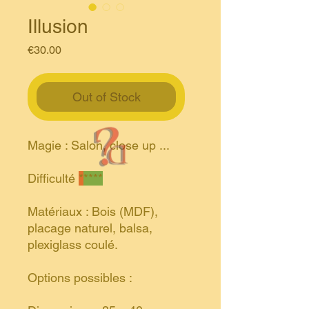
Illusion
Price
€30.00
Out of Stock
Magie : Salon, close up ...
Difficulté
*
****
Matériaux : Bois (MDF),
placage naturel, balsa,
plexiglass coulé.
Options possibles :