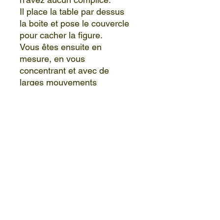
Il place la table par dessus
la boite et pose le couvercle
pour cacher la figure.
Vous êtes ensuite en
mesure, en vous
concentrant et avec de
larges mouvements
circulaires des mains de lui
indiquer la figure choisie.
Jouez avec l'intrusion dans
l'esprit de votre spectateur,
vous êtes un vrai mentaliste
!
Ce tour est unique et est
très apprécié des
magiciens.