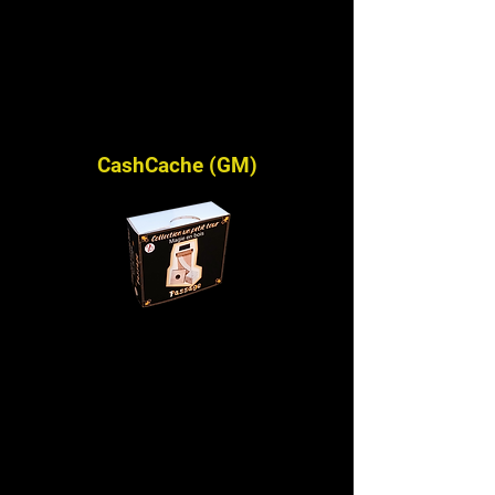
CashCache (GM)