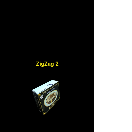
ZigZag 2