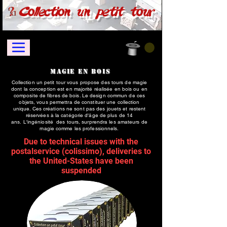
Collection un petit tour
Magie en bois
Collection un petit tour vous propose des tours de magie
dont la conception est en majorité réalisée en bois ou en
composite de fibres de bois. Le design commun de ces
objets, vous permettra de constituer une collection
unique. Ces créations ne sont pas des jouets et restent
réservées à la catégorie d'âge de plus de 14
ans.
L'ingéniosité des tours, surprendra les amateurs de
magie comme les professionnels.
Due to technical issues with the
postalservice (colissimo), deliveries to
the United-States have been
suspended